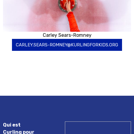
Carley Sears-Romney
CARLEY.SEARS-ROMNEY@KURLINGFORKIDS.ORG
Qui est
Curling pour