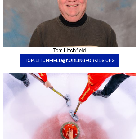
Tom Litchfield
TOM.LITCHFIELD@KURLINGFORKIDS.ORG