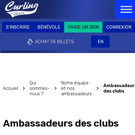
Passer
FAIRE UN
NSCRIRE
BÉNÉVOLE
CONNEXION
FAIRE UN
DON
au
S'INSCRIRE
BÉNÉVOLE
C
DON
contenu
ACHAT DE BILLETS
EN
principal
S'INSCRIRE
BÉNÉVOLE
FAIRE UN DON
CONNEXION
Pourquoi
Événements & Collectes
Soute
ACHAT DE BILLETS
EN
jouer?
de Fonds
nous
Qui
Notre équipe
Ambassadeur
>
>
>
Accueil
sommes-
et nos
des clubs
nous ?
ambassadeurs
Ambassadeurs des clubs