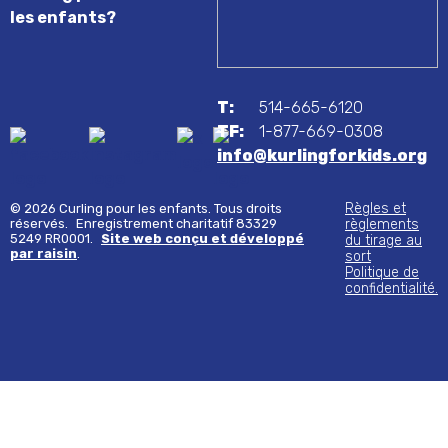
les enfants?
T:
514-665-6120
TF:
1-877-669-0308
info@kurlingforkids.org
Règles et
© 2026 Curling pour les enfants. Tous droits
réservés.
Enregistrement charitatif 83329
règlements
5249 RR0001.
Site web conçu et développé
du tirage au
par raisin
.
sort
Politique de
confidentialité.